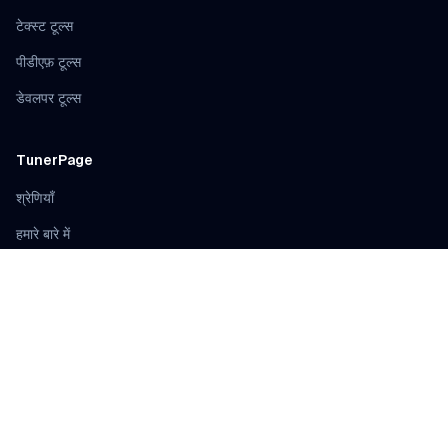
टेक्स्ट टूल्स
पीडीएफ़ टूल्स
डेवलपर टूल्स
TunerPage
श्रेणियाँ
हमारे बारे में
संपर्क करें
हम टूल्स का परीक्षण कैसे करते हैं
बदलाव लॉग
टूल स्थिति
कानूनी