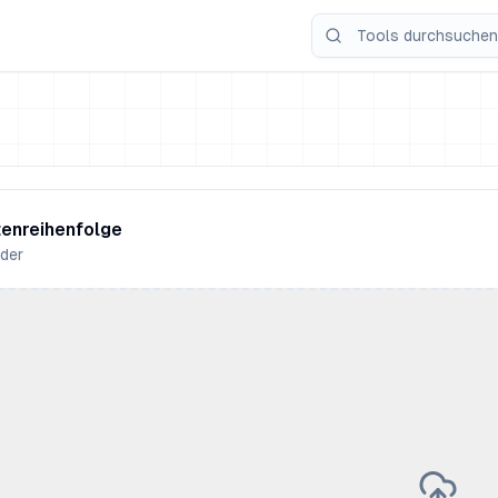
tenreihenfolge
lder