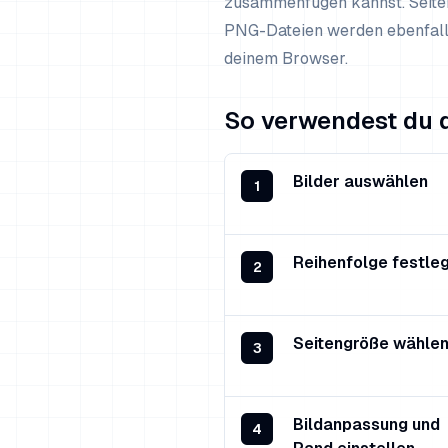
zusammenfügen kannst. Seiten
PNG-Dateien werden ebenfalls
deinem Browser.
So verwendest du d
Bilder auswählen
1
Reihenfolge festle
2
Seitengröße wähle
3
Bildanpassung und
4