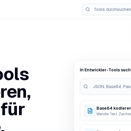
ools
In Entwickler-Tools suc
ren,
für
.