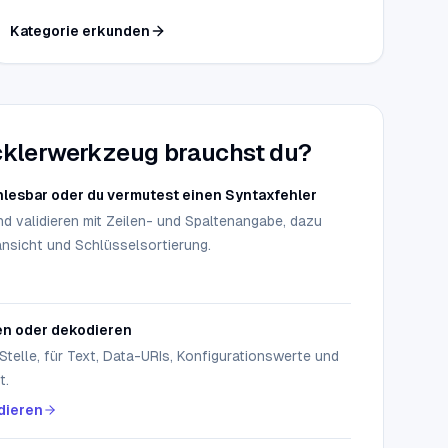
Sie alltägliche Schreibaufgaben in einer fokussierten
Kategorie erkunden
Kategorie vor.
klerwerkzeug brauchst du?
nlesbar oder du vermutest einen Syntaxfehler
und validieren mit Zeilen- und Spaltenangabe, dazu
nsicht und Schlüsselsortierung.
en oder dekodieren
Stelle, für Text, Data-URIs, Konfigurationswerte und
t.
dieren