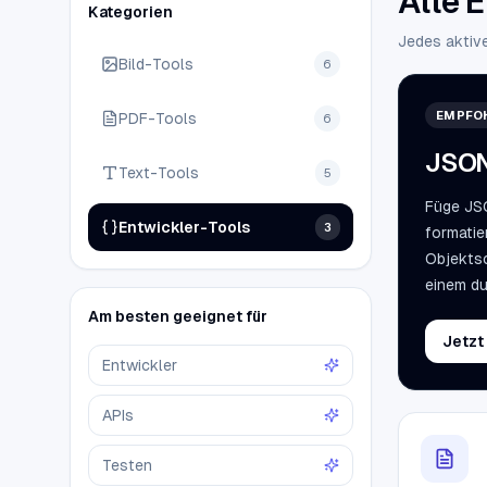
Alle 
Kategorien
Jedes aktive
Bild-Tools
6
EMPFO
PDF-Tools
6
JSON
Text-Tools
5
Füge JSO
Entwickler-Tools
3
formatie
Objektsc
einem d
Am besten geeignet für
Jetzt
Entwickler
APIs
Testen