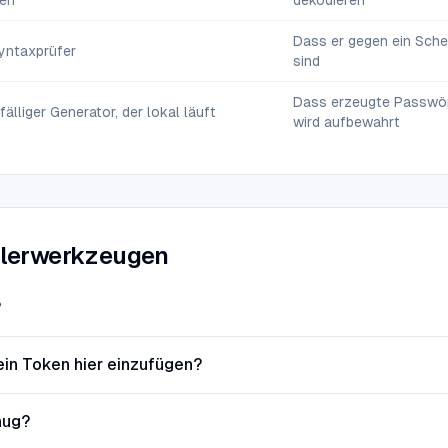
gen
dekodieren
Dass er gegen ein Schem
Syntaxprüfer
sind
Dass erzeugte Passwört
älliger Generator, der lokal läuft
wird aufbewahrt
klerwerkzeugen
?
 ein Token hier einzufügen?
nug?