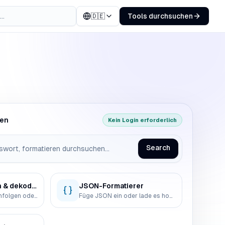
🇩🇪
Tools durchsuchen
hen
Kein Login erforderlich
Search
Base64 kodieren & dekodieren
JSON-Formatierer
Wandle Text, Zeichenfolgen oder kleine Dateien in Base64 um, dekodiere Base64 zurück in Text oder Dateidaten und kopiere oder lade das Ergebnis herunter, ohne deine Eingabe hochzuladen.
Füge JSON ein oder lade es hoch, validiere die Syntax, formatiere oder minimiere das Ergebnis, sortiere Objektschlüssel und durchsuche verschachtelte Strukturen in einem durchsuchbaren Baum.