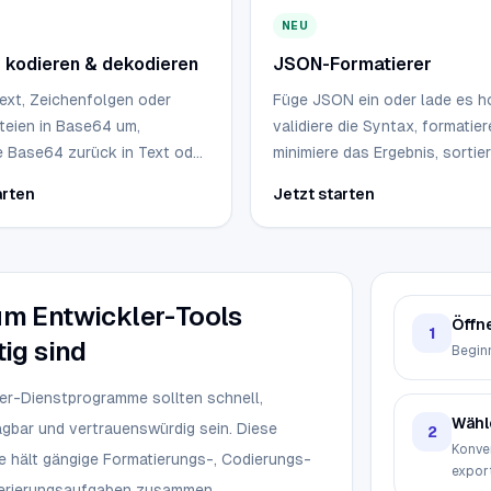
NEU
kodieren & dekodieren
JSON-Formatierer
ext, Zeichenfolgen oder
Füge JSON ein oder lade es h
teien in Base64 um,
validiere die Syntax, formatie
e Base64 zurück in Text oder
minimiere das Ergebnis, sortie
en und kopiere oder lade das
Objektschlüssel und durchsu
arten
Jetzt starten
herunter, ohne deine Eingabe
verschachtelte Strukturen in 
den.
durchsuchbaren Baum.
m Entwickler-Tools
Öffn
1
ig sind
Beginn
er-Dienstprogramme sollten schnell,
Wähl
gbar und vertrauenswürdig sein. Diese
2
Konver
e hält gängige Formatierungs-, Codierungs-
export
erierungsaufgaben zusammen.