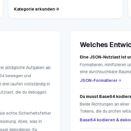
Dokumentvorbereitungsaufgaben ohne Desktop-
Kategorie erkunden
Software.
Welches Entwic
Eine JSON-Nutzlast ist u
Formatieren, minifizieren 
ei alltägliche Aufgaben ab:
eine durchsuchbare Bauma
e64 bewegen und
JSON-Formatierer
 drei laufen vollständig in
tzlast, die du debuggst,
Du musst Base64 kodier
Beide Richtungen an einer 
Tokens, die du prüfen wills
ie echte Sicherheitsfehler
Base64 kodieren & deko
sselung. Alles, was in
ssel dekodieren. Es