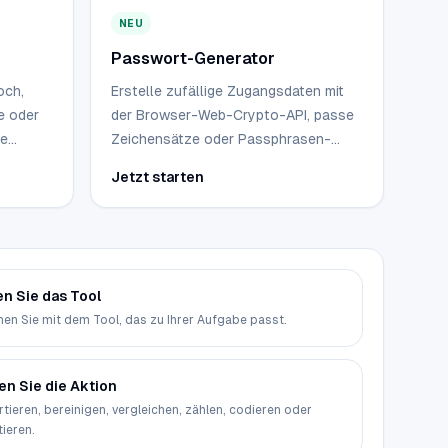
NEU
Passwort-Generator
och,
Erstelle zufällige Zugangsdaten mit
re oder
der Browser-Web-Crypto-API, passe
re
Zeichensätze oder Passphrasen-
che
Wörter an, überprüfe die
Jetzt starten
einem
Stärkeschätzung und kopiere das
Ergebnis, ohne es irgendwohin zu
senden.
en Sie das Tool
en Sie mit dem Tool, das zu Ihrer Aufgabe passt.
en Sie die Aktion
tieren, bereinigen, vergleichen, zählen, codieren oder
ieren.