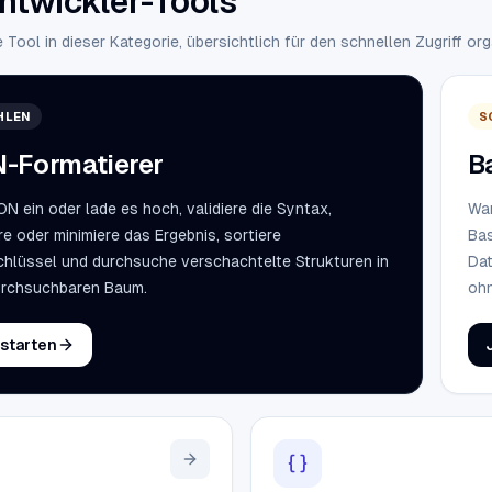
Entwickler-Tools
 Tool in dieser Kategorie, übersichtlich für den schnellen Zugriff orga
HLEN
S
-Formatierer
B
N ein oder lade es hoch, validiere die Syntax,
Wan
re oder minimiere das Ergebnis, sortiere
Bas
hlüssel und durchsuche verschachtelte Strukturen in
Dat
urchsuchbaren Baum.
ohn
 starten