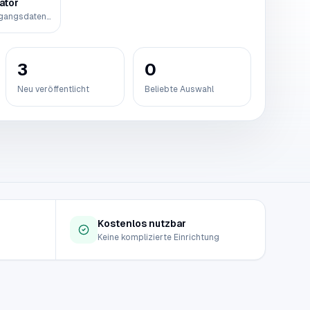
ator
Erstelle zufällige Zugangsdaten mit der Browser-Web-Crypto-API, passe Zeichensätze oder Passphrasen-Wörter an, überprüfe die Stärkeschätzung und kopiere das Ergebnis, ohne es irgendwohin zu senden.
3
0
Neu veröffentlicht
Beliebte Auswahl
Kostenlos nutzbar
Keine komplizierte Einrichtung