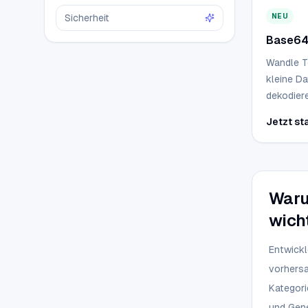
Sicherheit
NEU
Base64 
Wandle T
kleine Da
dekodier
Dateidat
Jetzt st
Ergebnis 
hochzula
Waru
wicht
Entwickl
vorhersa
Kategori
und Gen