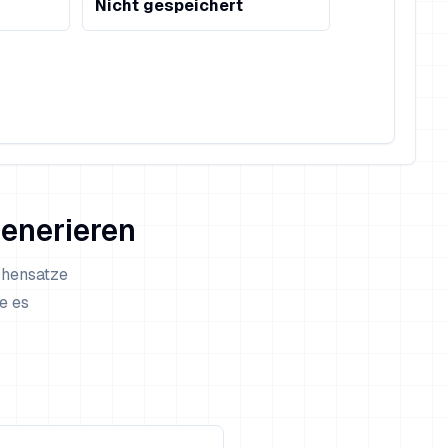
Nicht gespeichert
enerieren
chensatze
e es